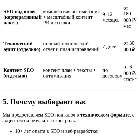
от
SEO под ключ
комплексная оптимизация
180
9–12
(корпоративный
+ масштабный контент +
месяцев
000 ₽/
пакет)
PR и ссылки
мес
от 30
Технический
полный технический
7 дней
аудит (отдельно)
отчет и план исправлений
000 ₽
от 6
Контент-SEO
контент-план + тексты +
по
000 ₽/
(отдельно)
оптимизация
договору
статья
5. Почему выбирают нас
Мы предоставляем SEO под ключ в
техническом формате
, с
акцентом на результат и контроль:
10+ лет опыта в SEO и веб-разработке;