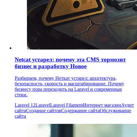
Netcat устарел: почему эта CMS тормозит
бизнес и разработку
Новое
Разбираем, почему Неткат устарел: архитектура,
безопасность, скорость и масштабирование. Почему
бизнесу пора переходить на Laravel и современные
стеки.
Laravel 12
Laravel
Laravel Filament
Интернет магазин
Аудит
сайта
Создание сайтов
Содержание сайта
Обслуживание
сайта