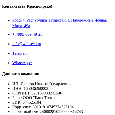
Контакты
(в Красноярске)
Россия, Республика Татарстан, г. Набережные Челны,
Мира, 49a
+7(995)009-49-25
info@webseed.ru
Telegram
WhatsApp*
Данные о компании
ИП
:
Иванов Никита Эдуардович
ИНН
:
165036260002
ОГРНИП
:
325169000241540
Банк
:
ООО "Банк Точка"
БИК
:
044525104
Корр. счет
:
30101810745374525104
Расчетный счет
:
40802810520000814743