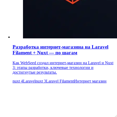
Разработка интернет-магазина на Laravel
Filament + Nuxt — по шагам
Как WebSeed создал интернет-магазин на Laravel и Nuxt
3: этапы разработки, ключевые технологии и
достигнутые результаты.
nuxt 4
Laravel
nuxt 3
Laravel Filament
Интернет магазин