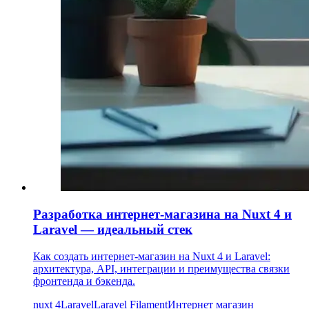
Разработка интернет-магазина на Nuxt 4 и
Laravel — идеальный стек
Как создать интернет-магазин на Nuxt 4 и Laravel:
архитектура, API, интеграции и преимущества связки
фронтенда и бэкенда.
nuxt 4
Laravel
Laravel Filament
Интернет магазин