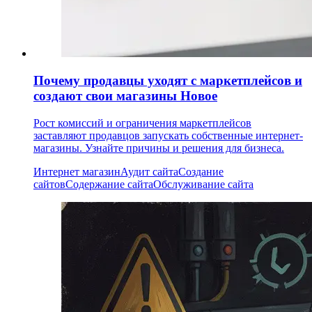
Почему продавцы уходят с маркетплейсов и
создают свои магазины
Новое
Рост комиссий и ограничения маркетплейсов
заставляют продавцов запускать собственные интернет-
магазины. Узнайте причины и решения для бизнеса.
Интернет магазин
Аудит сайта
Создание
сайтов
Содержание сайта
Обслуживание сайта