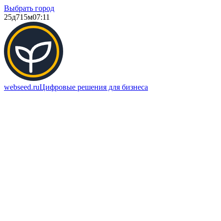
Выбрать город
25д
715м
07:11
webseed.ru
Цифровые решения для бизнеса