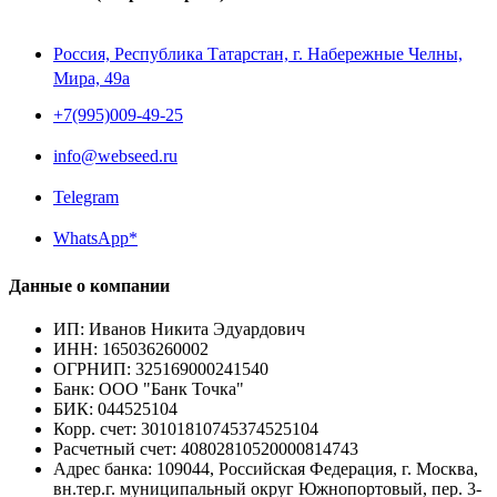
Россия, Республика Татарстан, г. Набережные Челны,
Мира, 49a
+7(995)009-49-25
info@webseed.ru
Telegram
WhatsApp*
Данные о компании
ИП
:
Иванов Никита Эдуардович
ИНН
:
165036260002
ОГРНИП
:
325169000241540
Банк
:
ООО "Банк Точка"
БИК
:
044525104
Корр. счет
:
30101810745374525104
Расчетный счет
:
40802810520000814743
Адрес банка
:
109044, Российская Федерация, г. Москва,
вн.тер.г. муниципальный округ Южнопортовый, пер. 3-