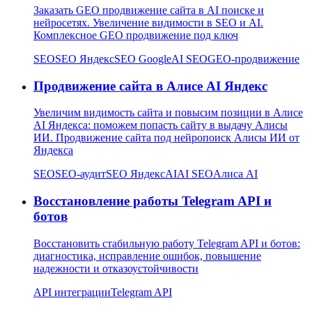
Заказать GEO продвижение сайта в AI поиске и
нейросетях. Увеличение видимости в SEO и AI.
Комплексное GEO продвижение под ключ
SEO
SEO Яндекс
SEO Google
AI SEO
GEO-продвижение
Продвижение сайта в Алисе AI Яндекс
Увеличим видимость сайта и повысим позиции в Алисе
AI Яндекса: поможем попасть сайту в выдачу Алисы
ИИ. Продвижение сайта под нейропоиск Алисы ИИ от
Яндекса
SEO
SEO-аудит
SEO Яндекс
AI
AI SEO
Алиса AI
Восстановление работы Telegram API и
ботов
Восстановить стабильную работу Telegram API и ботов:
диагностика, исправление ошибок, повышение
надежности и отказоустойчивости
API интеграции
Telegram API