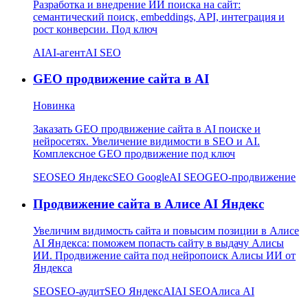
Разработка и внедрение ИИ поиска на сайт:
семантический поиск, embeddings, API, интеграция и
рост конверсии. Под ключ
AI
AI-агент
AI SEO
GEO продвижение сайта в AI
Новинка
Заказать GEO продвижение сайта в AI поиске и
нейросетях. Увеличение видимости в SEO и AI.
Комплексное GEO продвижение под ключ
SEO
SEO Яндекс
SEO Google
AI SEO
GEO-продвижение
Продвижение сайта в Алисе AI Яндекс
Увеличим видимость сайта и повысим позиции в Алисе
AI Яндекса: поможем попасть сайту в выдачу Алисы
ИИ. Продвижение сайта под нейропоиск Алисы ИИ от
Яндекса
SEO
SEO-аудит
SEO Яндекс
AI
AI SEO
Алиса AI