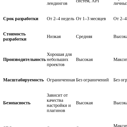
систем, API
лендингов
личных
Срок разработки
От 2–4 недель
От 1–3 месяцев
От 2–4
Стоимость
Низкая
Средняя
Высок
разработки
Хорошая для
Производительность
небольших
Высокая
Макси
проектов
Масштабируемость
Ограниченная
Без ограничений
Без ог
Зависит от
качества
Безопасность
Высокая
Высок
настройки и
плагинов
Макси