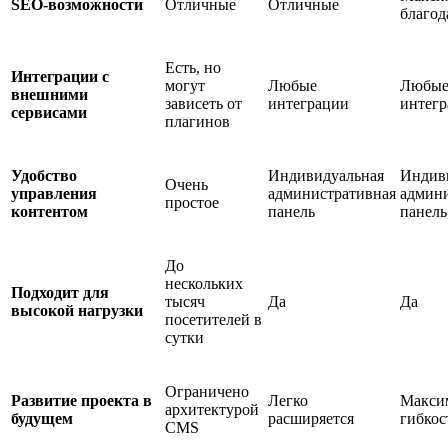
SEO-возможности
Отличные
Отличные
благод
Есть, но
Интеграции с
могут
Любые
Любы
внешними
зависеть от
интеграции
интег
сервисами
плагинов
Удобство
Индивидуальная
Индив
Очень
управления
административная
админи
простое
контентом
панель
панель
До
нескольких
Подходит для
тысяч
Да
Да
высокой нагрузки
посетителей в
сутки
Ограничено
Развитие проекта в
Легко
Макси
архитектурой
будущем
расширяется
гибкос
CMS