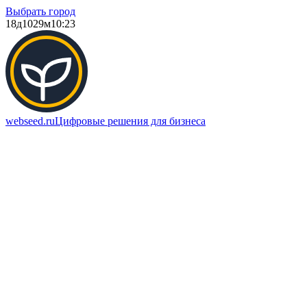
Выбрать город
18д
1029м
10:23
webseed.ru
Цифровые решения для бизнеса