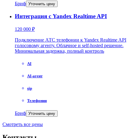
Бриф
Уточнить цену
Интеграция с Yandex Realtime API
120 000 ₽
Подключение АТС телефонии к Yandex Realtime API
голосовому агенту. Облачное и self-hosted решение.
Минимальная задержка, полный контроль
AI
AI-агент
sip
Телефония
Бриф
Уточнить цену
Смотреть все цены
Контакты